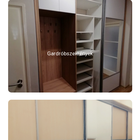
Gardróbszekrények